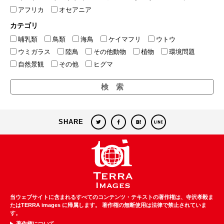
アフリカ
オセアニア
カテゴリ
哺乳類
鳥類
海鳥
ケイマフリ
ウトウ
ウミガラス
陸鳥
その他動物
植物
環境問題
自然景観
その他
ヒグマ
SHARE
当ウェブサイトに含まれるすべてのコンテンツ・テキストの著作権は、寺沢孝毅ま
たはTERRA images に帰属します。
著作権の無断使用は法律で禁止されていま
す。
著作権について