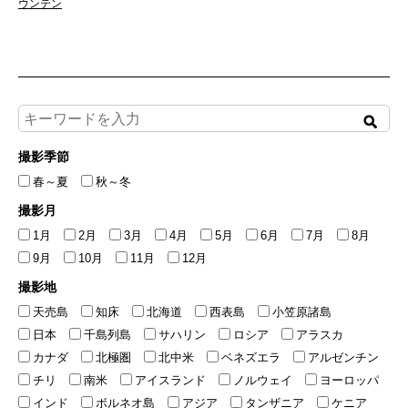
ウンテン
撮影季節
春～夏
秋～冬
撮影月
1月
2月
3月
4月
5月
6月
7月
8月
9月
10月
11月
12月
撮影地
天売島
知床
北海道
西表島
小笠原諸島
日本
千島列島
サハリン
ロシア
アラスカ
カナダ
北極圏
北中米
ベネズエラ
アルゼンチン
チリ
南米
アイスランド
ノルウェイ
ヨーロッパ
インド
ボルネオ島
アジア
タンザニア
ケニア