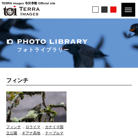
TERRA images 寺沢孝毅 Official site
フォトライブラリー
フィンチ
フィンチ
，
ロライマ
，
カナイマ国
立公園
，
ギアナ高地
，
テーブルマ